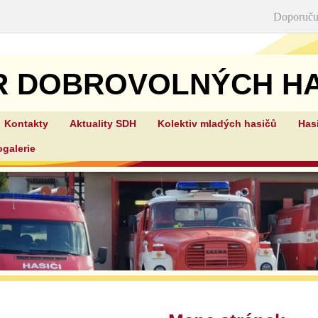
Doporuču
R DOBROVOLNÝCH HA
Kontakty
Aktuality SDH
Kolektiv mladých hasičů
Has
STEHELČEVES
ogalerie