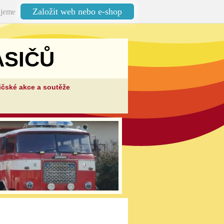
Založit web nebo e-shop
jeme
SIČŮ
ičské akce a soutěže