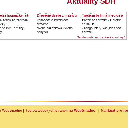
Aktuality SDH
dní houpačky, šití
Dřevěné dveře z masívu
Tradiční bylinná medicína
ka,sedák na zahradní
vchodové a interiérové
Potíže se zdravím? Obraťte
ačky
dřevěné
se na Dr
 na míru, stříšky,
dveře, zakázková výroba
Zhenga, který Vás jich zbaví
ky
nábytku
zdravě
Tvorba webových stránek a e-shopů
ce WebSnadno
|
Tvorba webových stránek na
WebSnadno
|
Nahlásit protip