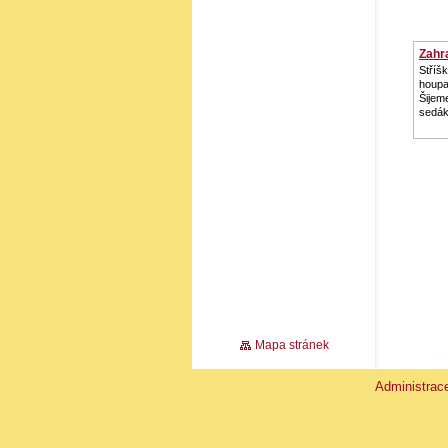
Zahra
Stříš
houp
Šijeme
sedá
Mapa stránek
Administra