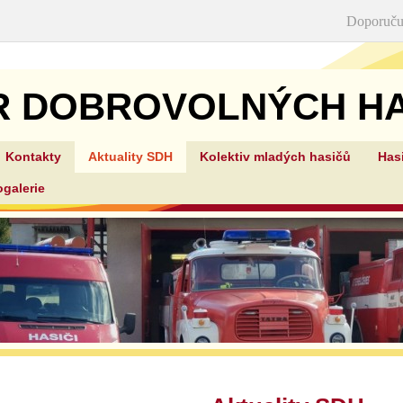
Doporuču
R DOBROVOLNÝCH HA
Kontakty
Aktuality SDH
Kolektiv mladých hasičů
Has
STEHELČEVES
ogalerie