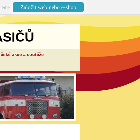
Založit web nebo e-shop
jeme
SIČŮ
ičské akce a soutěže