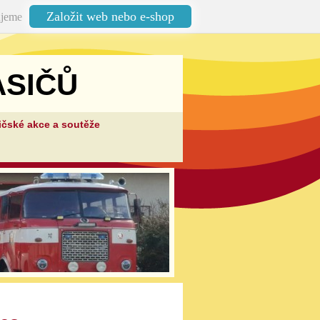
Založit web nebo e-shop
jeme
SIČŮ
ičské akce a soutěže