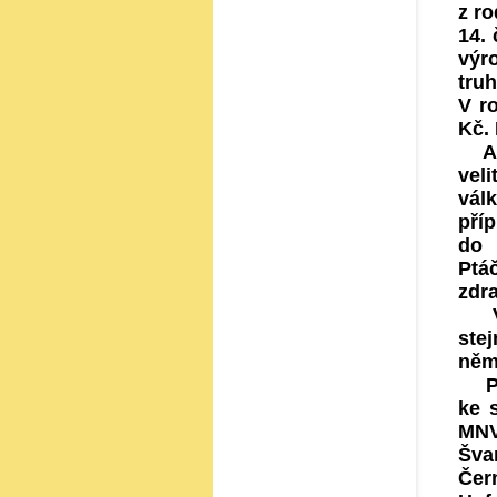
z r
14.
výr
truh
V r
Kč. 
Až 
vel
vál
pří
do 
Ptá
zdr
Ve 
ste
něme
Po 
ke 
MNV
Švan
Čer