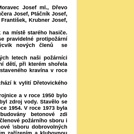
Moravec Josef ml., Dřevo
učera Josef, Ptáčník Josef,
 František, Krubner Josef,
 na místě starého hasiče.
se pravidelné protipožární
ýcvik nových členů se
h letech naši požárníci
í dětí, při kterém shořela
ostaveného kravína v roce
ází k vylití Dřetovického
jnice a v roce 1950 bylo
yl zdroj vody. Stavělo se
oce 1954. V roce 1973 byla
ybudovány betonové zdi
 členové požárního sboru i
nové \sboru dobrovolných
lním zařízením a klubovnou