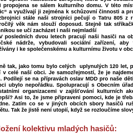
 propojena se sálem kulturního domu. V této mís
ic“ a využívají ji zejména k schůzovní činnosti a p
brojnici stále naši strojníci pečují o Tatru 805 z 
ročilý věk nám slouží doposud. Stejně tak stříka
nikou se učí zacházet i naši nejmladší
osledních dvou letech pracují naši hasiči na ob
ičské nádrže, vybudovali sociální zařízení, aby
žívány i ke společenskému a kulturnímu životu v obc
jně tak, jako tomu bylo celých uplynulých 120 let, 
í v celé naší obci. Je samozřejmostí, že je najde
. Podílejí se na přípravách oslav MDD pro naše děti 
bci ubylo nepořádku. Spolupracují s Obecním úřad
statními organizacemi v zajišťování kulturních ak
epší? Asi to, že jsme připraveni pomoci, kde je tře
dne. Zatím co se v jiných obcích sbory hasičů ruší
ětu. Tak že jistě není utopií, když se rozloučíme slov
ložení kolektivu mladých hasičů: