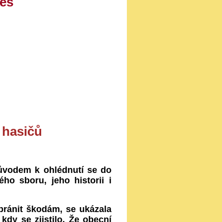
ves
 hasičů
ůvodem k ohlédnutí se do
ho sboru, jeho historii i
ránit škodám, se ukázala
kdy se zjistilo. Že obecní