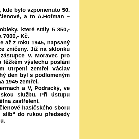
, kde bylo vzpomenuto 50.
í členové, a to A.Hofman –
leky, které stály 5 350,-
a 7000,- Kč.
e až z roku 1945, napsaný
ce zničeny. Již na sklonku
ho zástupce V. Moravec pro
o těžkém výslechu posláni
m utrpení zemřel Václav
druhý den byl s podlomeným
a 1945 zemřel.
ermach a V, Podracký, ve
nskou službu. Při ústupu
tna zastřeleni.
 členové hasičského sboru
ý slib“ do rukou předsedy
u.