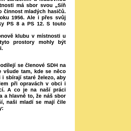
tnosti má sbor svou „Síň
ro činnost mladých hasičů.
roku 1956. Ale i přes svůj
čky PS 8 a PS 12. S touto
nově klubu v místnosti u
 tyto prostory mohly být
i.
podílejí se členové SDH na
me všude tam, kde se něco
i sbírají staré železo, aby
em při opravách v obci i
cí. A co je na naší práci
ba a hlavně to, že náš sbor
, naši mladí se mají čile
y: