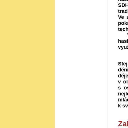
SDH
trad
Ve z
pok
tech
V p
has
vyu
Ste
děn
děje
v o
s o
nejl
mlá
k sv
Za