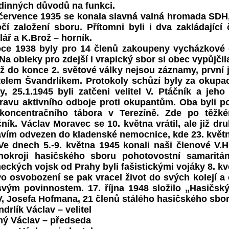
odinných důvodů na funkci.
 července 1935 se konala slavná valná hromada SDH
očí založení sboru. Přítomni byli i dva zakládajíc
lář a K.Brož – horník.
oce 1938 byly pro 14 členů zakoupeny vycházkové ob
Na obleky pro zdejší i vrapický sbor si obec vypůjčil
do konce 2. světové války nejsou záznamy, první j
itelem Švandrlíkem. Protokoly schůzí byly za okupa
ky, 25.1.1945 byli zatčeni velitel V. Ptáčník a je
pravu aktivního odboje proti okupantům. Oba byli p
koncentračního tábora v Terezíně. Zde po těžké
čník. Václav Moravec se 10. května vrátil, ale již 
avím odvezen do kladenské nemocnice, kde 23. květn
dnech 5.-9. května 1945 konali naši členové V.H
jnokroji hasičského sboru pohotovostní samaritá
ckých vojsk od Prahy byli fašistickými vojáky 8. kvě
osvobození se pak vracel život do svých kolejí a
svým povinnostem. 17. října 1948 složilo „Hasičsk
, Josefa Hofmana, 21 členů stálého hasičského sbor
drlík Václav – velitel
ný Václav – předseda