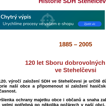
Historie SDH Stehelče
1885 – 2005
120 let Sboru dobrovolných
ve Stehelčevsi
. výročí založení SDH ve Stehelčevsi je určitě d
torie naší obce a připomenout si založení hasičské
časnost.
lenka ochrany majetku obce i občanů a snaha zab
o velmi potřebná po několika požárech v naší obci, 