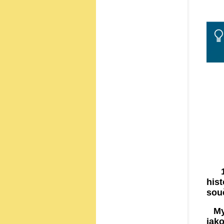
120
his
sou
Myš
jak