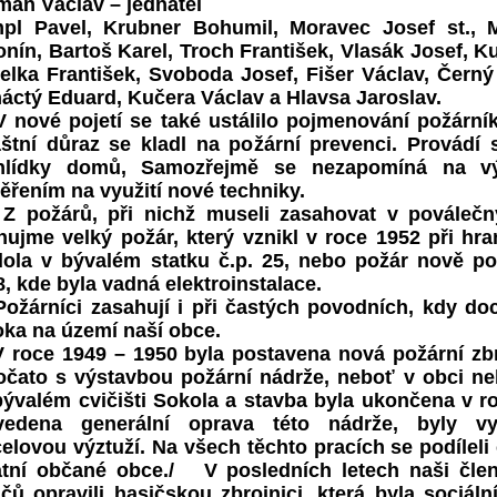
man Václav – jednatel
pl Pavel, Krubner Bohumil, Moravec Josef st., 
nín, Bartoš Karel, Troch František, Vlasák Josef, K
elka František, Svoboda Josef, Fišer Václav, Černý
náctý Eduard, Kučera Václav a Hlavsa Jaroslav.
ové pojetí se také ustálilo pojmenování požárník
áštní důraz se kladl na požární prevenci. Provádí 
hlídky domů, Samozřejmě se nezapomíná na v
ěřením na využití nové techniky.
ožárů, při nichž museli zasahovat v poválečnýc
ujme velký požár, který vznikl v roce 1952 při hran
dola v bývalém statku č.p. 25, nebo požár nově p
, kde byla vadná elektroinstalace.
árníci zasahují i při častých povodních, kdy doch
oka na území naší obce.
oce 1949 – 1950 byla postavena nová požární zbro
očato s výstavbou požární nádrže, neboť v obci neb
bývalém cvičišti Sokola a stavba byla ukončena v r
vedena generální oprava této nádrže, byly v
elovou výztuží. Na všech těchto pracích se podíleli
atní občané obce./ V posledních letech naši čle
ičů opravili hasičskou zbrojnici, která byla sociá