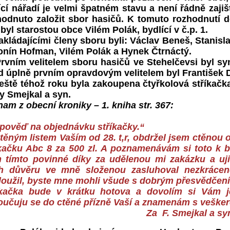
ící nářadí je velmi špatném stavu a není řádně zaji
hodnuto založit sbor hasičů. K tomuto rozhodnutí 
byl starostou obce Vilém Polák, bydlící v č.p. 1.
ládajícími členy sboru byli: Václav Beneš, Stanisl
onín Hofman, Vilém Polák a Hynek Čtrnáctý.
ním velitelem sboru hasičů ve Stehelčevsi byl syn 
d úplně prvním opravdovým velitelem byl František D
tě téhož roku byla zakoupena čtyřkolová stříkačka 
y Smejkal a syn.
am z obecní kroniky – 1. kniha str. 367:
pověď na objednávku stříkačky.“
ným listem Vaším od 28. t,r, obdržel jsem ctěnou 
íkačku Abc 8 za 500 zl. A poznamenávám si toto k 
 tímto povinné díky za udělenou mi zakázku a ujiš
h důvěru ve mně složenou zasluhoval nezkráce
loužil, byste mne mohli všude s dobrým přesvědčení
íkačka bude v krátku hotova a dovolím si Vám je
oučuju se do ctěné přízně Vaší a znamenám s veške
a F. Smejkal a sy