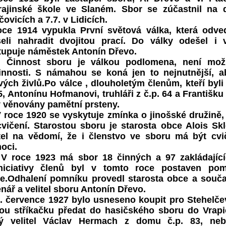
rajinské škole ve Slaném. Sbor se zúčastnil na 
čovicích a 7.7. v Lidicích.
oce 1914 vypukla První světová válka, která odved
eli nahradit dvojitou prací. Do války odešel i 
tupuje náměstek Antonín Dřevo.
nost sboru je válkou podlomena, není možno
innosti. S námahou se koná jen to nejnutnější, a
vých živlů.Po válce , dlouholetým členům, kteří byli
, Antonínu Hofmanovi, truhláři z č.p. 64 a Františku
y věnovány pamětní prsteny.
oce 1920 se vyskytuje zmínka o jinošské družině, 
cvičení. Starostou sboru je starosta obce Alois Sk
itel na vědomí, že i členstvo ve sboru má být cv
oci.
oce 1923 má sbor 18 činných a 97 zakládajících
niciativy členů byl v tomto roce postaven po
ce.Odhalení pomníku provedl starosta obce a souča
nář a velitel sboru Antonín Dřevo.
července 1927 bylo usneseno koupit pro Stehelčev
rou stříkačku předat do hasičského sboru do Vrapi
ý velitel Václav Hermach z domu č.p. 83, neb