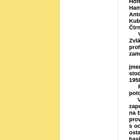
Hof
Ham
Anto
Kub
Čtr
V n
Zvl
pro
zam
Z p
jmen
sto
1958
Pož
pot
V r
zap
na 
pro
s oc
ost
has