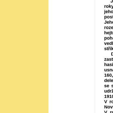
Jan
roky
jeh
post
Jeh
roz
hej
poh
ved
stř
Dne
zas
has
usn
160
dele
se 
udr
1910
V r
Nový
V r