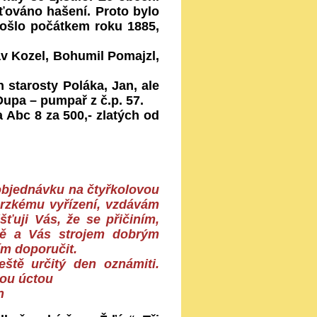
šťováno hašení. Proto bylo
došlo počátkem roku 1885,
av Kozel, Bohumil Pomajzl,
starosty Poláka, Jan, ale
upa – pumpař z č.p. 57.
Abc 8 za 500,- zlatých od
objednávku na čtyřkolovou
brzkému vyřízení, vzdávám
ťuji Vás, že se přičiním,
ně a Vás strojem dobrým
m doporučit.
ště určitý den oznámiti.
rou úctou
n