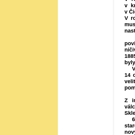
v k
v Či
V r
mus
nas
Čin
pov
niči
1885
byl
V r
14 
vel
pom
V r
Z i
vál
Skle
6. 
sta
nov