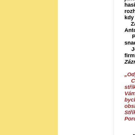
has
roz
kdy 
Zak
Ant
Prv
sna
Ješ
firm
Zázn
„Od
Ctě
stř
Vám
byc
obs
Stř
Por
Z