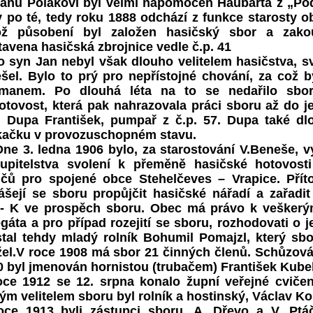
u Polákovi byl velmi nápomocen Haubarta z „Pod
 po té, tedy roku 1888 odchází z funkce starosty ob
ož působení byl založen hasičský sbor a zakou
avena hasičská zbrojnice vedle č.p. 41
o syn Jan nebyl však dlouho velitelem hasičstva, sv
ešel. Bylo to prý pro nepřístojné chování, za což 
tmanem. Po dlouhá léta na to se nedařilo sbor 
otovost, která pak nahrazovala práci sboru až do j
l Dupa František, pumpař z č.p. 57. Dupa také dl
íkačku v provozuschopném stavu.
 3. ledna 1906 bylo, za starostování V.Beneše, v
tupitelstva svolení k přeměně hasičské hotovos
ičů pro spojené obce Stehelčeves – Vrapice. Přít
ášejí se sboru propůjčit hasičské nářadí a zařad
,- K ve prospěch sboru. Obec má právo k veškerým
gáta a pro případ rozejití se sboru, rozhodovati o 
stal tehdy mladý rolník Bohumil Pomajzl, který sbor
žel.V roce 1908 má sbor 21 činných členů. Schůzová
 byl jmenován hornistou (trubačem) František Kubelk
oce 1912 se 12. srpna konalo župní veřejné cvičení
m velitelem sboru byl rolník a hostinský, Václav Ko
oce 1913 byli zástupci sboru, A. Dřevo a V. Ptá