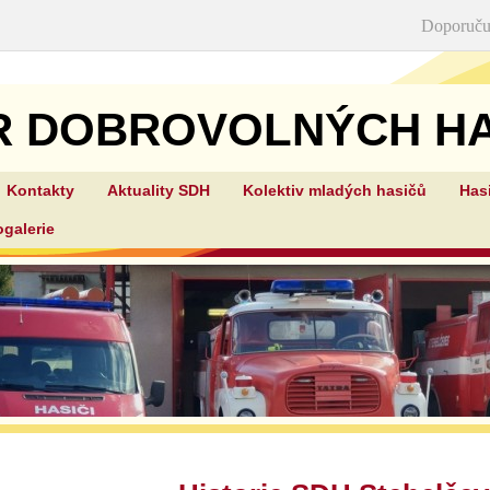
Doporuču
R DOBROVOLNÝCH HA
Kontakty
Aktuality SDH
Kolektiv mladých hasičů
Has
STEHELČEVES
ogalerie