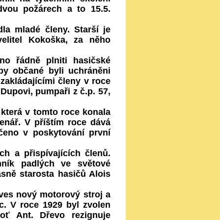
dvou požárech a to 15.5.
la mladé členy. Starší je
velitel Kokoška, za něho
 řádně plniti hasičské
by občané byli uchráněni
 zakládajícími členy v roce
 Dupovi, pumpaři z č.p. 57,
která v tomto roce konala
lenář. V příštím roce dává
ičeno v poskytování první
 a přispívajících členů.
mník padlých ve světové
sně starosta hasičů Alois
es nový motorový stroj a
c. V roce 1929 byl zvolen
oť Ant. Dřevo rezignuje