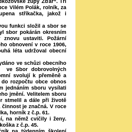
kožovské župy Žďár“. Tři
ce Vilém Polák, rolník, za
pena stříkačka, jakož i
ou funkci složil a sbor se
byl sbor pokárán okresním
znovu ustaviti. Požární
eho obnovení v roce 1906,
ouhá léta udržoval obecní
ydáno ve schůzi obecního
ti ve Sbor dobrovolných
omní svolují k přeměně a
it do rozpočtu obce obnos
 jednáním sboru vysílati
jeho jmění. Velitelem sboru
 stmelil a dále při životě
 činnost je značná. V roce
a, horník z č.p. 61.
, na němž cvičily i ženy.
koška z č.p. 45.
čník na týdenním školení